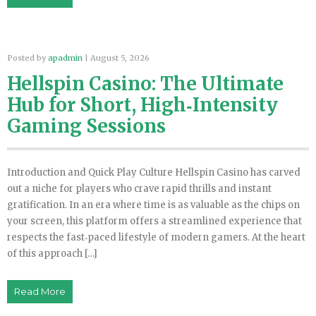
Posted by
apadmin
| August 5, 2026
Hellspin Casino: The Ultimate
Hub for Short, High‑Intensity
Gaming Sessions
Introduction and Quick Play Culture Hellspin Casino has carved
out a niche for players who crave rapid thrills and instant
gratification. In an era where time is as valuable as the chips on
your screen, this platform offers a streamlined experience that
respects the fast‑paced lifestyle of modern gamers. At the heart
of this approach […]
Read More