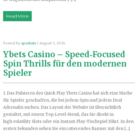
Read More
Posted by
apadmin
| August 5, 2026
Ybets Casino – Speed‑Focused
Spin Thrills für den modernen
Spieler
1. Das Pulsieren des Quick Play Ybets Casino hat sich eine Nische
für Spieler geschaffen, die bei jedem Spin und jedem Deal
Adrenalin suchen. Das Layout der Website ist übersichtlich
gestaltet, mit einem Top‑Level-Menü, das Sie direkt in
high‑volatility Slots oder ein Instant‑Play-Tischspiel führt. In den
ersten Sekunden sehen Sie ein rotierendes Banner mit den […]