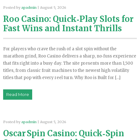
Posted by
apadmin
| August 5, 2026
Roo Casino: Quick‑Play Slots for
Fast Wins and Instant Thrills
For players who crave the rush of a slot spin without the
marathon grind, Roo Casino delivers a sharp, no‑fuss experience
that fits right into a busy day. The site presents more than 1,500
titles, from classic fruit machines to the newest high‑volatility
titles that pop with every reel turn. Why Roo is Built for […]
Read More
Posted by
apadmin
| August 5, 2026
Oscar Spin Casino: Quick‑Spin