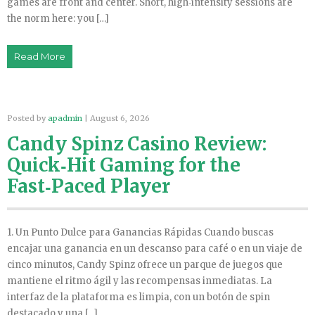
games are front and center. Short, high‑intensity sessions are
the norm here: you […]
Read More
Posted by
apadmin
| August 6, 2026
Candy Spinz Casino Review:
Quick‑Hit Gaming for the
Fast‑Paced Player
1. Un Punto Dulce para Ganancias Rápidas Cuando buscas
encajar una ganancia en un descanso para café o en un viaje de
cinco minutos, Candy Spinz ofrece un parque de juegos que
mantiene el ritmo ágil y las recompensas inmediatas. La
interfaz de la plataforma es limpia, con un botón de spin
destacado y una […]