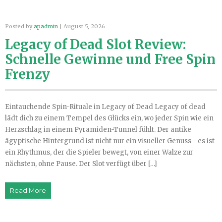
Posted by
apadmin
| August 5, 2026
Legacy of Dead Slot Review:
Schnelle Gewinne und Free Spin
Frenzy
Eintauchende Spin-Rituale in Legacy of Dead Legacy of dead
lädt dich zu einem Tempel des Glücks ein, wo jeder Spin wie ein
Herzschlag in einem Pyramiden-Tunnel fühlt. Der antike
ägyptische Hintergrund ist nicht nur ein visueller Genuss—es ist
ein Rhythmus, der die Spieler bewegt, von einer Walze zur
nächsten, ohne Pause. Der Slot verfügt über […]
Read More