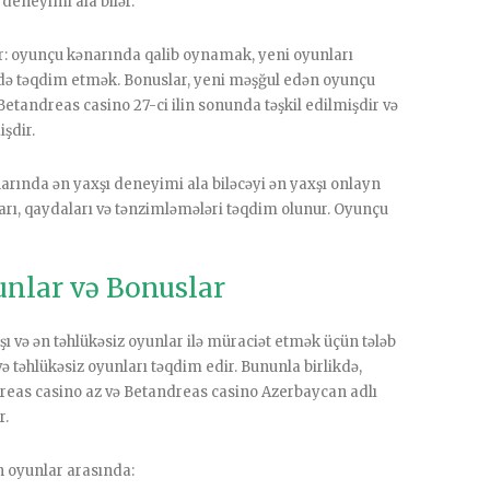
deneyimi ala bilər.
: oyunçu kənarında qalib oynamak, yeni oyunları
də təqdim etmək. Bonuslar, yeni məşğul edən oyunçu
tandreas casino 27-ci ilin sonunda təşkil edilmişdir və
şdir.
rında ən yaxşı deneyimi ala biləcəyi ən yaxşı onlayn
rı, qaydaları və tənzimləmələri təqdim olunur. Oyunçu
unlar və Bonuslar
ı və ən təhlükəsiz oyunlar ilə müraciət etmək üçün tələb
ə təhlükəsiz oyunları təqdim edir. Bununla birlikdə,
reas casino az və Betandreas casino Azerbaycan adlı
r.
 oyunlar arasında: