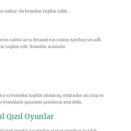
no online-da bonuslar təqdim edilir:
reas casino az və Betandreas casino Azerbaycan adlı
lar təqdim edir. Bonuslar arasında:
a və bonuslar təqdim olunaraq, müştərilər ən yaxşı və
ə bonuslarla qazanma şanslarını artırabilir.
ıl Qızıl Oyunlar
ıl Qızıl oyunlar tərəfindən əsasən populyar və tələb