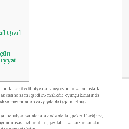
ıl Qızıl
Üçün
iyyat
onunda təşkil edilmiş və ən yaxşı oyunlar və bonuslarla
eas casino az məqsədlərə malikdir: oyunçu kənarında
mək və məzmunu ən yaxşı şəkildə təqdim etmək.
n populyar oyunlar arasında slotlar, poker, blackjack,
ir oyunun əsas məlumatları, qaydaları və tənzimləmələri