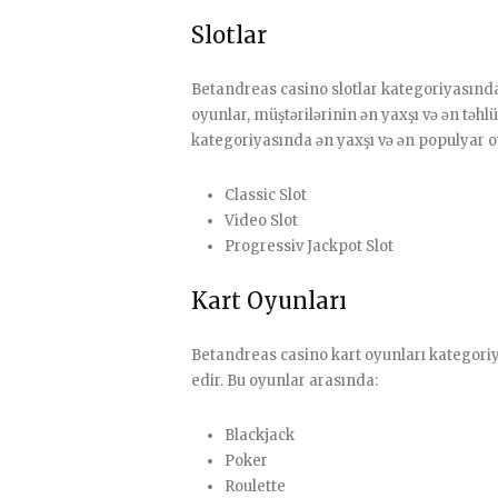
Slotlar
Betandreas casino slotlar kategoriyasında 
oyunlar, müştərilərinin ən yaxşı və ən təhl
kategoriyasında ən yaxşı və ən populyar o
Classic Slot
Video Slot
Progressiv Jackpot Slot
Kart Oyunları
Betandreas casino kart oyunları kategoriy
edir. Bu oyunlar arasında:
Blackjack
Poker
Roulette