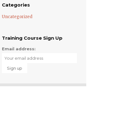
Categories
Uncategorized
Training Course Sign Up
Email address: