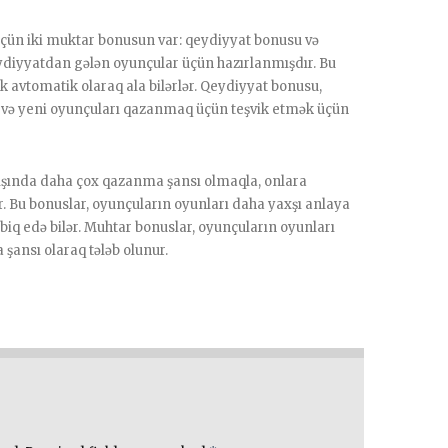
ün iki muktar bonusun var: qeydiyyat bonusu və
diyyatdan gələn oyunçular üçün hazırlanmışdır. Bu
 avtomatik olaraq ala bilərlər. Qeydiyyat bonusu,
 və yeni oyunçuları qazanmaq üçün teşvik etmək üçün
ışında daha çox qazanma şansı olmaqla, onlara
r. Bu bonuslar, oyunçuların oyunları daha yaxşı anlaya
tbiq edə bilər. Muhtar bonuslar, oyunçuların oyunları
ansı olaraq tələb olunur.