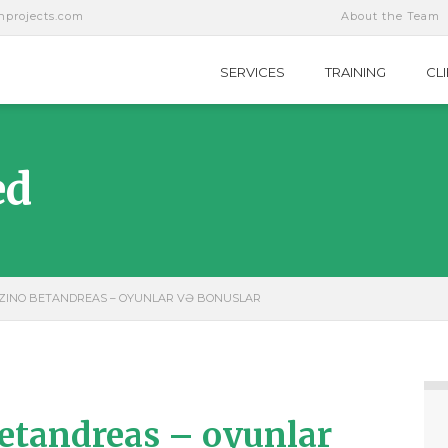
nprojects.com
About the Team
SERVICES
TRAINING
CL
ed
ZINO BETANDREAS – OYUNLAR VƏ BONUSLAR
etandreas – oyunlar